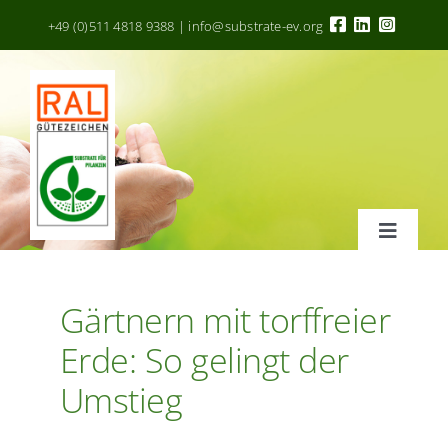
Zum
+49 (0)511 4818 9388 | info@substrate-ev.org
Inhalt
springen
Toggle
Navigat
RAL Gütezeichen
Gärtnern mit torffreier
Erde: So gelingt der
Kriterien
Umstieg
Hersteller