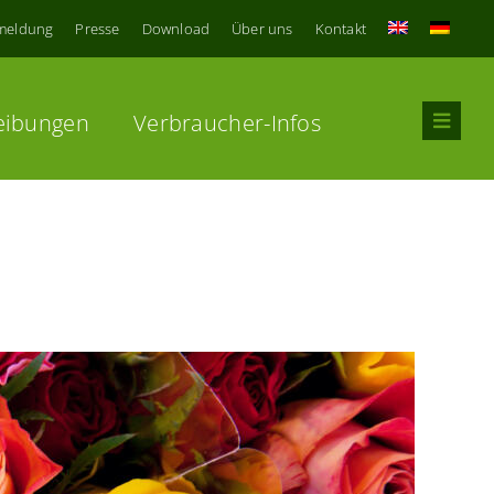
meldung
Presse
Download
Über uns
Kontakt
eibungen
Verbraucher-Infos