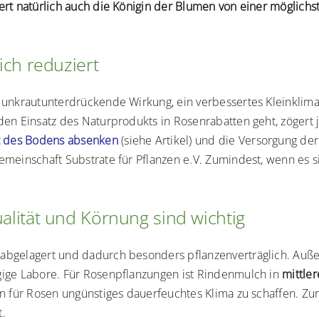
rt natürlich auch die Königin der Blumen von einer möglichst
ch reduziert
e unkrautunterdrückende Wirkung, ein verbessertes Kleinklima
en Einsatz des Naturprodukts in Rosenrabatten geht, zögert j
 des Bodens absenken
(siehe Artikel) und die Versorgung der
emeinschaft Substrate für Pflanzen e.V. Zumindest, wenn es 
lität und Körnung sind wichtig
abgelagert und dadurch besonders pflanzenverträglich. Auße
gige Labore. Für Rosenpflanzungen ist Rindenmulch in
mittle
in für Rosen ungünstiges dauerfeuchtes Klima zu schaffen. Zu
t.