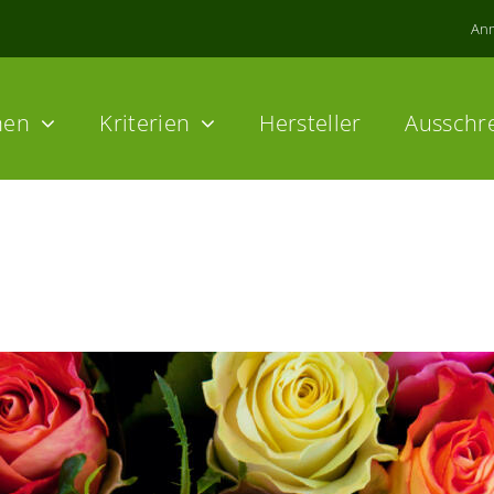
An
hen
Kriterien
Hersteller
Ausschr
beet