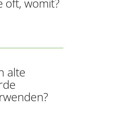
 oft, womit?
 alte
rde
erwenden?