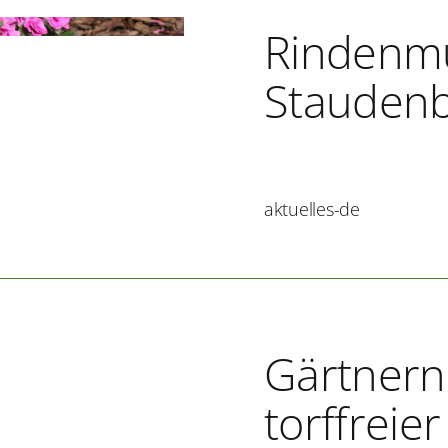
Rindenmu
Stauden
aktuelles-de
Gärtnern
torffreie