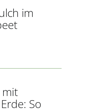
lch im
beet
 mit
r Erde: So