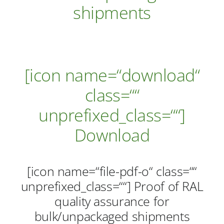
Verbraucher-Infos
shipments
Weitere Informationen
[icon name=“download“
Hersteller
class=““
unprefixed_class=““]
Download
[icon name=“file-pdf-o“ class=““
unprefixed_class=““]
Proof of RAL
quality assurance for
bulk/unpackaged shipments