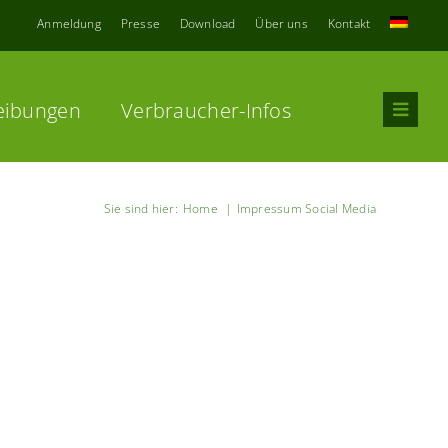
Anmeldung
Presse
Download
Über uns
Kontakt
eibungen
Verbraucher-Infos
Sie sind hier:
Home
Impressum Social Media