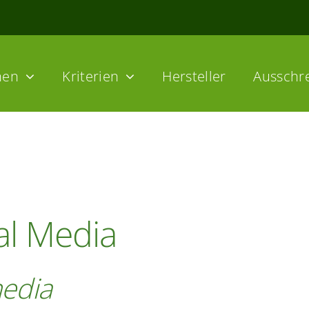
hen
Kriterien
Hersteller
Ausschr
al Media
media