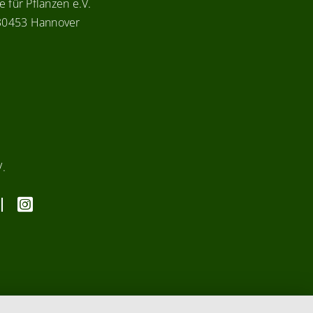
 für Pflanzen e.V.
 30453 Hannover
V.