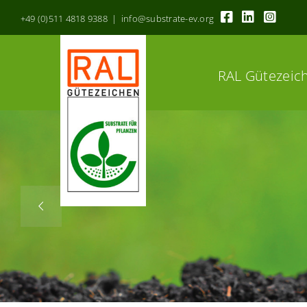
Zum
+49 (0)511 4818 9388 | info@substrate-ev.org
Inhalt
springen
RAL Gütezeic