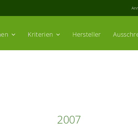
An
hen
Kriterien
Hersteller
Ausschr
2007