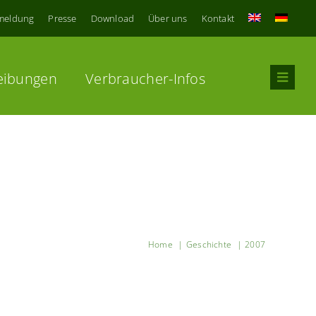
meldung
Presse
Download
Über uns
Kontakt
eibungen
Verbraucher-Infos
Home
Geschichte
2007