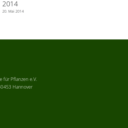
2014
2
20. Mai 2014
20.
 für Pflanzen e.V.
 30453 Hannover