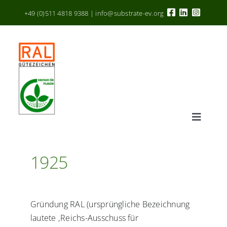
Zum
+49 (0)511 4818 9388 | info@substrate-ev.org
Inhalt
springen
Toggle
Navigat
RAL Gütezeichen
1925
Kriterien
Gründung RAL (ursprüngliche Bezeichnung
Hersteller
lautete ‚Reichs-Ausschuss für